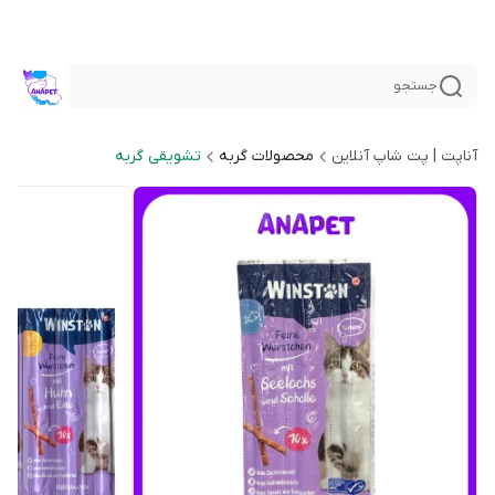
جستجو
آناپت | پت شاپ آنلاین
محصولات گربه
تشویقی گربه