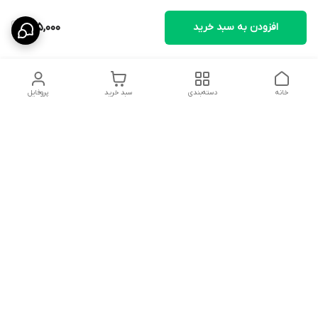
افزودن به سبد خرید
135,000
خانه
دسته‌بندی
سبد خرید
پروفایل
دسترسی سریع
تماس با ما
قوانین و مقررات
درباره ما
سیاست حریم خصوصی
در تمامی مراحل خرید، از انتخاب محصول تا دریافت سفارش، تیم