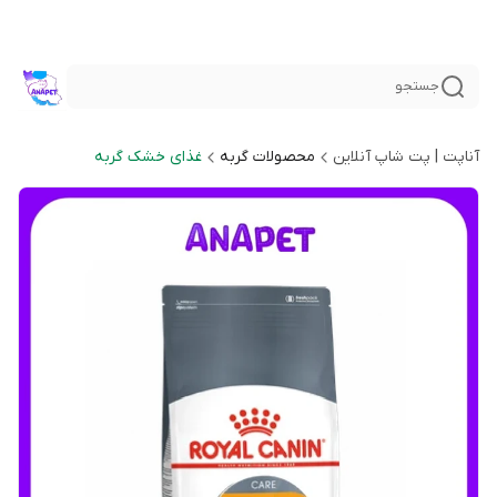
جستجو
آناپت | پت شاپ آنلاین
محصولات گربه
غذای خشک گربه