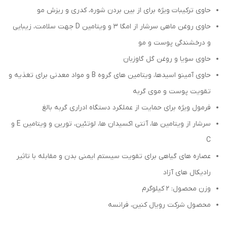
حاوی ترکیبات ویژه برای از بین بردن شوره، کدری و ریزش مو
حاوی روغن ماهی سرشار از امگا ۳ و ویتامین D جهت سلامت، زیبایی
و درخشندگی پوست و مو
حاوی سویا و روغن گل گاوزبان
حاوی آمینو اسیدها، ویتامین های گروه B و مواد معدنی برای تغذیه و
تقویت پوست و موی گربه
فرمول ویژه برای حمایت از عملکرد دستگاه ادراری گربه بالغ
سرشار از ویتامین ها، آنتی اکسیدان ها، لوتئین، تورین و ویتامین E و
C
عصاره های گیاهی برای تقویت سیستم ایمنی بدن و مقابله با تاثیر
رادیکال های آزاد
وزن محصول: ۲ کیلوگرم
محصول شرکت رویال کنین، فرانسه