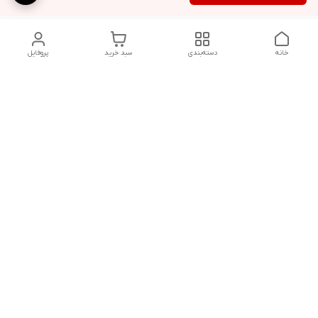
خانه
دسته‌بندی
سبد خرید
پروفایل
دسترسی سریع
تماس با ما
قوانین و مقررات
درباره ما
سیاست حریم خصوصی
در تمامی مراحل خرید، از انتخاب محصول تا دریافت سفارش، تیم
پشتیبانی آناپت همراه شماست تا تجربه ای مطمئن و آسان از
خرید داشته باشید، میتوانید از طریق تماس تلفنی، واتساپ یا