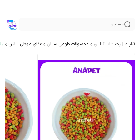
جستجو
آناپت | پت شاپ آنلاین
محصولات طوطی سانان
غذای طوطی سانان
پل