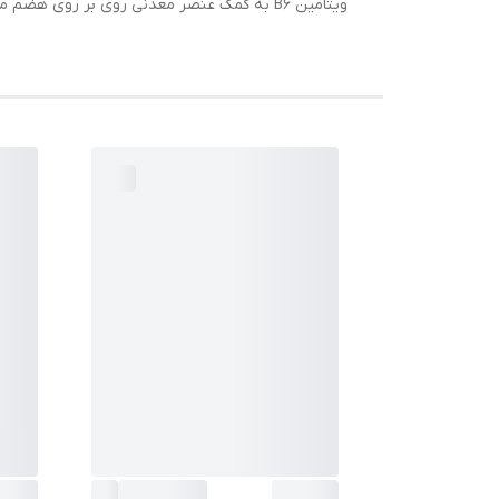
ویتامین B6 به کمک عنصر معدنی روی بر روی هضم مواد غذایی اثر میگذارد و همچنین در ساخت هورمون های تیروئیدی و سوخت و ساز بدن نقش دارد.