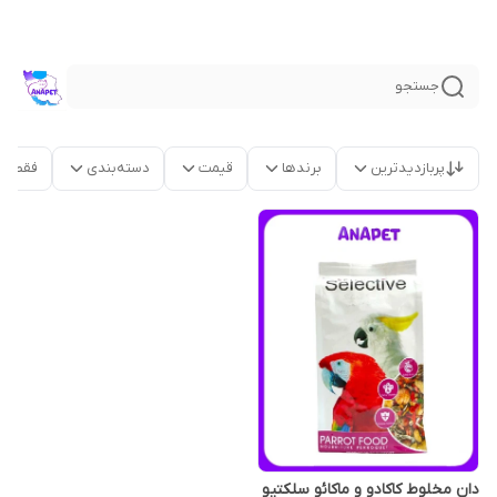
جستجو
پربازدیدترین
برندها
قیمت
دسته‌بندی
فقط م
دان مخلوط کاکادو و ماکائو سلکتیو